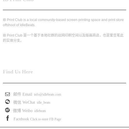
IB Print Club is a local community-based screen printing space and print store
offshoot of IdleBeats.
IB Print Club 是一个基于本地社群的丝网印刷空间以及版画商店，也是爱豆笔此
的实体分支。
Find Us Here
邮件 Email
info@idlebeats.com
微信 WeChat
idle_beats
微博 Weibo
idlebeats
Facebook
Click to enter FB Page