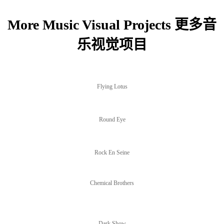
More Music Visual Projects 更多音
乐视觉项目
Flying Lotus
Round Eye
Rock En Seine
Chemical Brothers
Dark Show