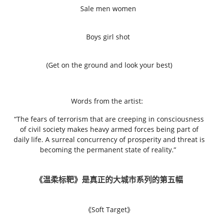
Sale men women
Boys girl shot
(Get on the ground and look your best)
Words from the artist:
“The fears of terrorism that are creeping in consciousness
of civil society makes heavy armed forces being part of
daily life. A surreal concurrency of prosperity and threat is
becoming the permanent state of reality.”
《温柔标靶》
是真正的大城市系列的第五幅
《Soft Target》