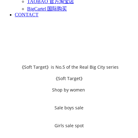
TAOBAO 官方淘宝店
BigCartel 国际购买
CONTACT
《Soft Target》is No.5 of the Real Big City series
《Soft Target》
Shop by women
Sale boys sale
Girls sale spot