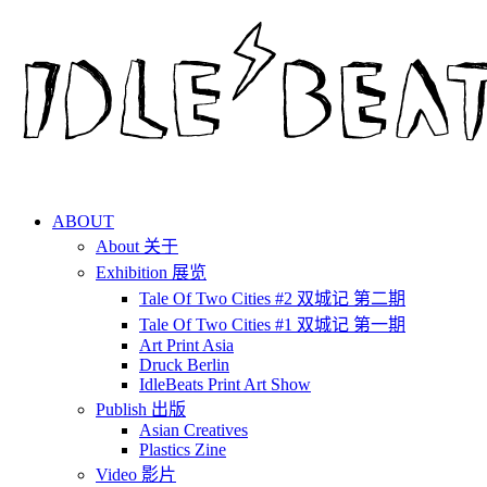
ABOUT
About 关于
Exhibition 展览
Tale Of Two Cities #2 双城记 第二期
Tale Of Two Cities #1 双城记 第一期
Art Print Asia
Druck Berlin
IdleBeats Print Art Show
Publish 出版
Asian Creatives
Plastics Zine
Video 影片