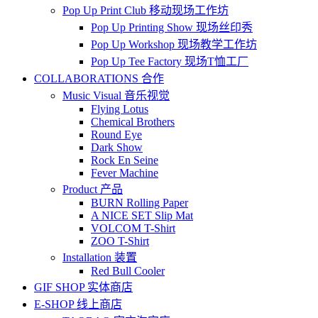
Pop Up Print Club 移动现场工作坊
Pop Up Printing Show 现场丝印秀
Pop Up Workshop 现场教学工作坊
Pop Up Tee Factory 现场T恤工厂
COLLABORATIONS 合作
Music Visual 音乐视觉
Flying Lotus
Chemical Brothers
Round Eye
Dark Show
Rock En Seine
Fever Machine
Product 产品
BURN Rolling Paper
A NICE SET Slip Mat
VOLCOM T-Shirt
ZOO T-Shirt
Installation 装置
Red Bull Cooler
GIF SHOP 实体商店
E-SHOP 线上商店