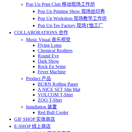
Pop Up Print Club 移动现场工作坊
Pop Up Printing Show 现场丝印秀
Pop Up Workshop 现场教学工作坊
Pop Up Tee Factory 现场T恤工厂
COLLABORATIONS 合作
Music Visual 音乐视觉
Flying Lotus
Chemical Brothers
Round Eye
Dark Show
Rock En Seine
Fever Machine
Product 产品
BURN Rolling Paper
A NICE SET Slip Mat
VOLCOM T-Shirt
ZOO T-Shirt
Installation 装置
Red Bull Cooler
GIF SHOP 实体商店
E-SHOP 线上商店