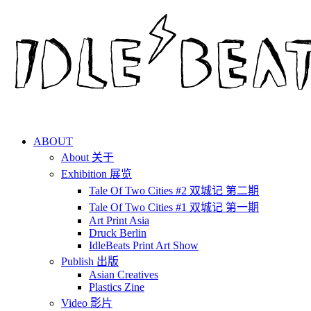
ABOUT
About 关于
Exhibition 展览
Tale Of Two Cities #2 双城记 第二期
Tale Of Two Cities #1 双城记 第一期
Art Print Asia
Druck Berlin
IdleBeats Print Art Show
Publish 出版
Asian Creatives
Plastics Zine
Video 影片