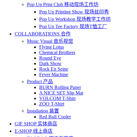
Pop Up Print Club 移动现场工作坊
Pop Up Printing Show 现场丝印秀
Pop Up Workshop 现场教学工作坊
Pop Up Tee Factory 现场T恤工厂
COLLABORATIONS 合作
Music Visual 音乐视觉
Flying Lotus
Chemical Brothers
Round Eye
Dark Show
Rock En Seine
Fever Machine
Product 产品
BURN Rolling Paper
A NICE SET Slip Mat
VOLCOM T-Shirt
ZOO T-Shirt
Installation 装置
Red Bull Cooler
GIF SHOP 实体商店
E-SHOP 线上商店