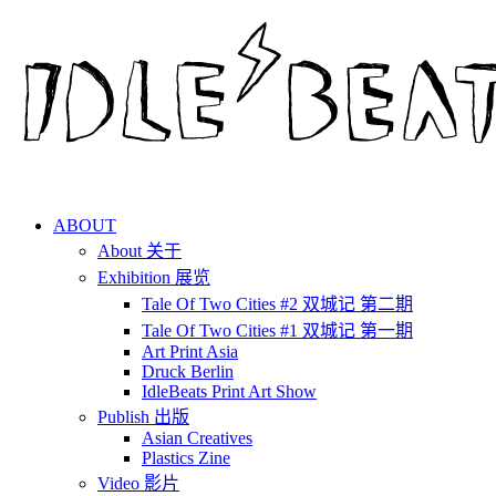
ABOUT
About 关于
Exhibition 展览
Tale Of Two Cities #2 双城记 第二期
Tale Of Two Cities #1 双城记 第一期
Art Print Asia
Druck Berlin
IdleBeats Print Art Show
Publish 出版
Asian Creatives
Plastics Zine
Video 影片