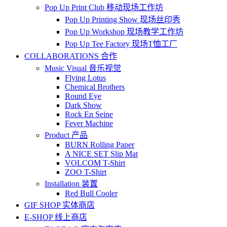
Pop Up Print Club 移动现场工作坊
Pop Up Printing Show 现场丝印秀
Pop Up Workshop 现场教学工作坊
Pop Up Tee Factory 现场T恤工厂
COLLABORATIONS 合作
Music Visual 音乐视觉
Flying Lotus
Chemical Brothers
Round Eye
Dark Show
Rock En Seine
Fever Machine
Product 产品
BURN Rolling Paper
A NICE SET Slip Mat
VOLCOM T-Shirt
ZOO T-Shirt
Installation 装置
Red Bull Cooler
GIF SHOP 实体商店
E-SHOP 线上商店