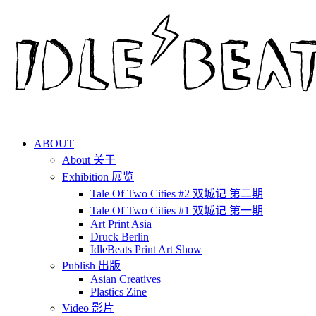
ABOUT
About 关于
Exhibition 展览
Tale Of Two Cities #2 双城记 第二期
Tale Of Two Cities #1 双城记 第一期
Art Print Asia
Druck Berlin
IdleBeats Print Art Show
Publish 出版
Asian Creatives
Plastics Zine
Video 影片